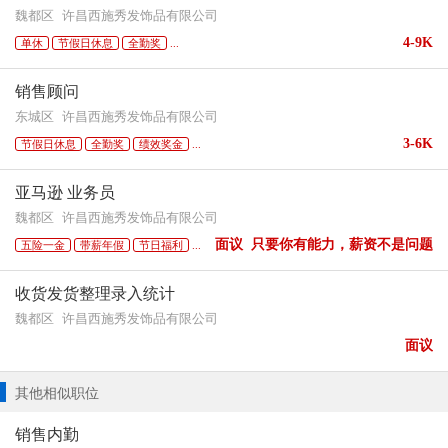
魏都区
许昌西施秀发饰品有限公司
4-9K
单休
节假日休息
全勤奖
...
销售顾问
东城区
许昌西施秀发饰品有限公司
3-6K
节假日休息
全勤奖
绩效奖金
...
亚马逊 业务员
魏都区
许昌西施秀发饰品有限公司
面议 只要你有能力，薪资不是问题
五险一金
带薪年假
节日福利
...
收货发货整理录入统计
魏都区
许昌西施秀发饰品有限公司
面议
其他相似职位
销售内勤