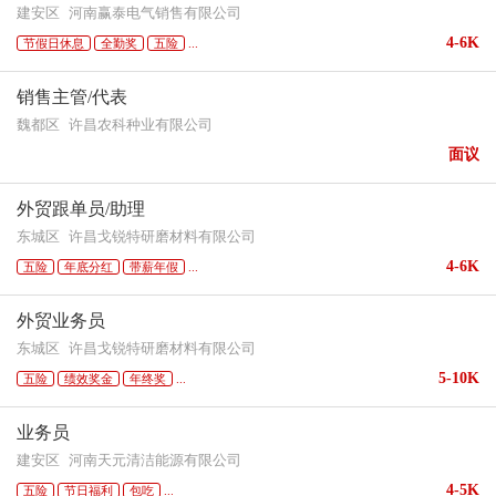
建安区
河南赢泰电气销售有限公司
4-6K
节假日休息
全勤奖
五险
...
销售主管/代表
魏都区
许昌农科种业有限公司
面议
外贸跟单员/助理
东城区
许昌戈锐特研磨材料有限公司
4-6K
五险
年底分红
带薪年假
...
外贸业务员
东城区
许昌戈锐特研磨材料有限公司
5-10K
五险
绩效奖金
年终奖
...
业务员
建安区
河南天元清洁能源有限公司
4-5K
五险
节日福利
包吃
...