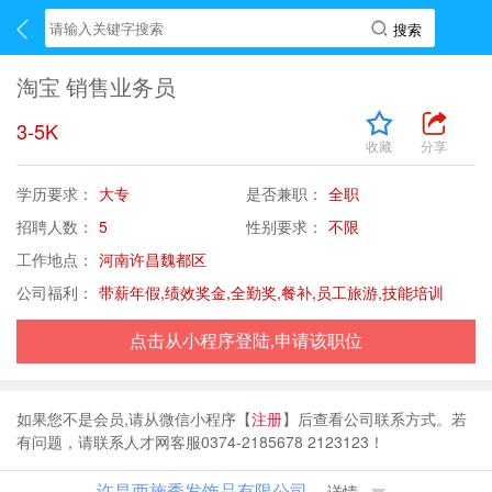
淘宝 销售业务员
3-5K
收藏
分享
学历要求：
大专
是否兼职：
全职
招聘人数：
5
性别要求：
不限
工作地点：
河南许昌魏都区
公司福利：
带薪年假,绩效奖金,全勤奖,餐补,员工旅游,技能培训
点击从小程序登陆,申请该职位
如果您不是会员,请从微信小程序【
注册
】后查看公司联系方式。若
有问题，请联系人才网客服0374-2185678 2123123！
许昌西施秀发饰品有限公司