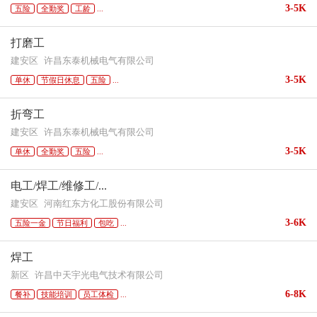
3-5K
五险
全勤奖
工龄
...
打磨工
建安区
许昌东泰机械电气有限公司
3-5K
单休
节假日休息
五险
...
折弯工
建安区
许昌东泰机械电气有限公司
3-5K
单休
全勤奖
五险
...
电工/焊工/维修工/...
建安区
河南红东方化工股份有限公司
3-6K
五险一金
节日福利
包吃
...
焊工
新区
许昌中天宇光电气技术有限公司
6-8K
餐补
技能培训
员工体检
...