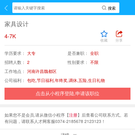
家具设计
4-7K
收藏
分享
学历要求：
大专
是否兼职：
全职
招聘人数：
2
性别要求：
不限
工作地点：
河南许昌魏都区
公司福利：
包吃,节日福利,年终奖,调休,五险,生日礼物
点击从小程序登陆,申请该职位
如果您不是会员,请从微信小程序【
注册
】后查看公司联系方式。若
有问题，请联系人才网客服0374-2185678 2123123！