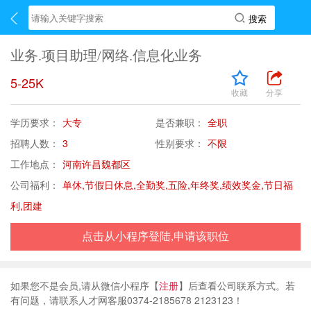
业务.项目助理/网络.信息化业务
5-25K
收藏
分享
学历要求：
大专
是否兼职：
全职
招聘人数：
3
性别要求：
不限
工作地点：
河南许昌魏都区
公司福利：
单休,节假日休息,全勤奖,五险,年终奖,绩效奖金,节日福
利,团建
点击从小程序登陆,申请该职位
如果您不是会员,请从微信小程序【
注册
】后查看公司联系方式。若
有问题，请联系人才网客服0374-2185678 2123123！