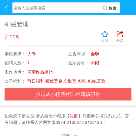
机械管理
7-11K
收藏
分享
学历要求：
大专
是否兼职：
全职
招聘人数：
1
性别要求：
不限
工作地点：
河南许昌禹州
公司福利：
节日福利,绩效奖金,全勤奖,包吃,包住,五险
点击从小程序登陆,申请该职位
如果您不是会员,请从微信小程序【
注册
】后查看公司联系方式。若
有问题，请联系人才网客服0374-2185678 2123123！