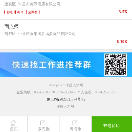
建安区
许昌市美际酒店有限公司
3-5K
包吃
调休
全勤奖
...
面点师
魏都区
中原粮食集团多福多食品有限公司
6-10K
© xcjob.cn 许昌人才网
企业热线：0374-2185678 0374-2123456 个人热线：0374-2123123
豫ICP备2022021774号-12
许昌人才网
投递简历
首页
简历
职位
我的
首页
微海报
抖海报